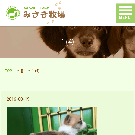
MENU
1 (4)
TOP
[]
1 (4)
2016-08-19