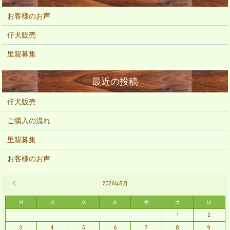
お客様のお声
仔犬販売
里親募集
仔犬販売
ご購入の流れ
里親募集
お客様のお声
« 2月
2026年8月
月
火
水
木
金
土
日
1
2
3
4
5
6
7
8
9