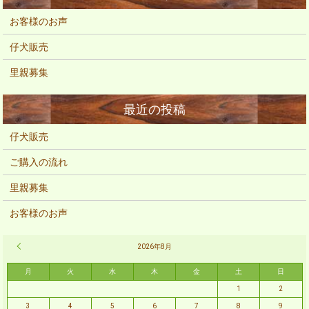
お客様のお声
仔犬販売
里親募集
仔犬販売
ご購入の流れ
里親募集
お客様のお声
« 2月
2026年8月
月
火
水
木
金
土
日
1
2
3
4
5
6
7
8
9