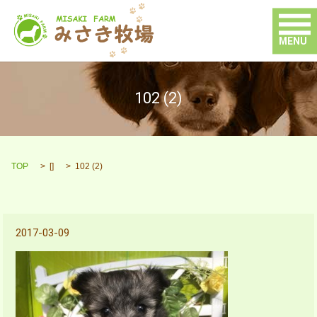
MENU
102 (2)
TOP
[]
102 (2)
2017-03-09