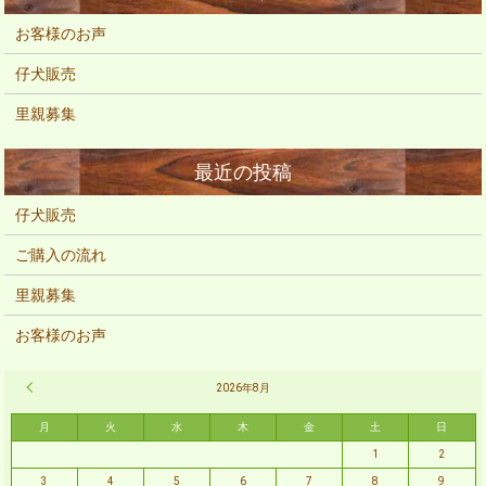
お客様のお声
仔犬販売
里親募集
仔犬販売
ご購入の流れ
里親募集
お客様のお声
« 2月
2026年8月
月
火
水
木
金
土
日
1
2
3
4
5
6
7
8
9