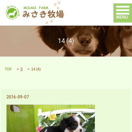
MENU
14 (4)
TOP
[]
14 (4)
2016-09-07