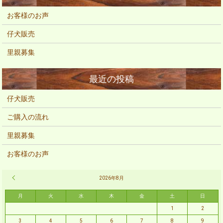
お客様のお声
仔犬販売
里親募集
仔犬販売
ご購入の流れ
里親募集
お客様のお声
« 2月
2026年8月
月
火
水
木
金
土
日
1
2
3
4
5
6
7
8
9