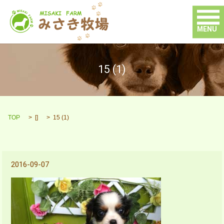
MENU
15 (1)
TOP
[]
15 (1)
2016-09-07