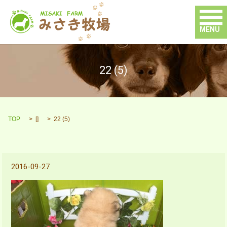
MENU
22 (5)
TOP
[]
22 (5)
2016-09-27