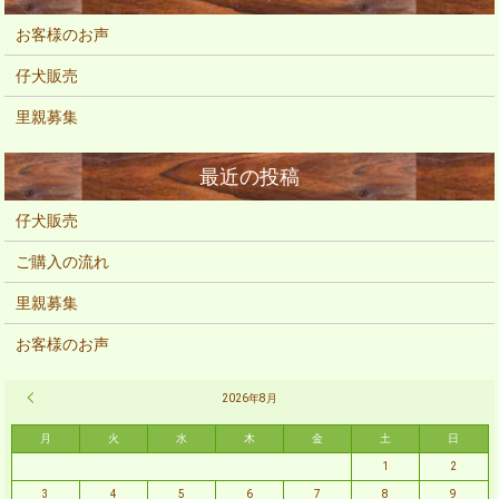
お客様のお声
仔犬販売
里親募集
仔犬販売
ご購入の流れ
里親募集
お客様のお声
« 2月
2026年8月
月
火
水
木
金
土
日
1
2
3
4
5
6
7
8
9