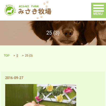
MENU
25 (3)
TOP
[]
25 (3)
2016-09-27