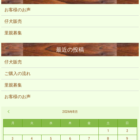
お客様のお声
仔犬販売
里親募集
仔犬販売
ご購入の流れ
里親募集
お客様のお声
« 2月
2026年8月
月
火
水
木
金
土
日
1
2
3
4
5
6
7
8
9