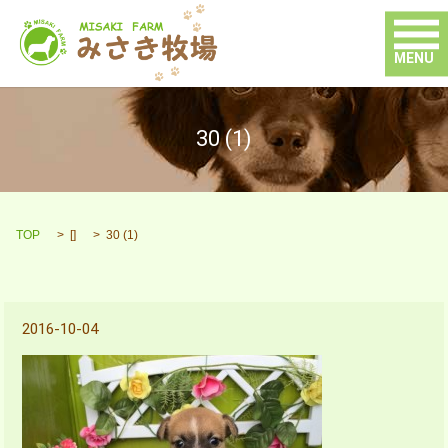
MENU
30 (1)
TOP
[]
30 (1)
2016-10-04