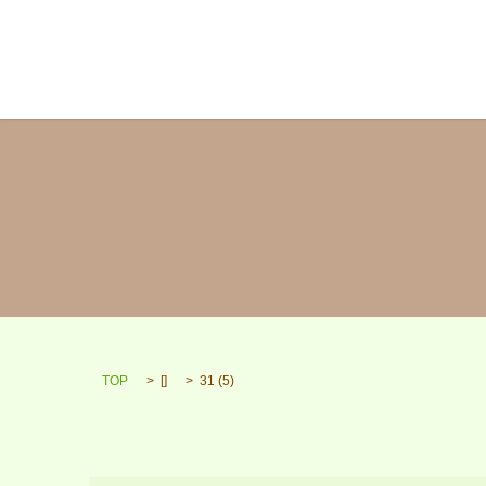
TOP
[]
31 (5)