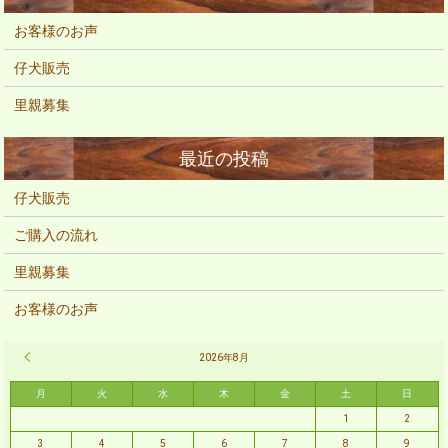
お客様のお声
仔犬販売
里親募集
仔犬販売
ご購入の流れ
里親募集
お客様のお声
« 2月
2026年8月
月
火
水
木
金
土
日
1
2
3
4
5
6
7
8
9