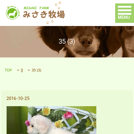
MENU
35 (3)
TOP
[]
35 (3)
2016-10-25