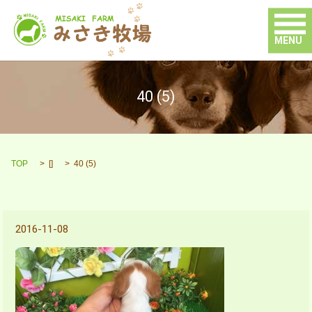
MENU
40 (5)
TOP
[]
40 (5)
2016-11-08