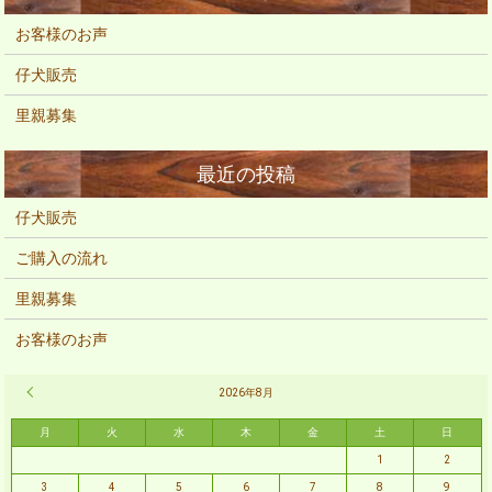
お客様のお声
仔犬販売
里親募集
仔犬販売
ご購入の流れ
里親募集
お客様のお声
« 2月
2026年8月
月
火
水
木
金
土
日
1
2
3
4
5
6
7
8
9