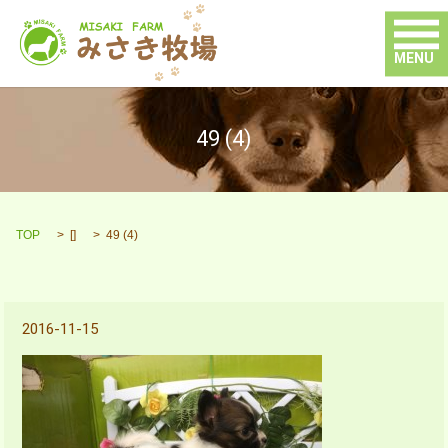
MENU
49 (4)
TOP
[]
49 (4)
2016-11-15