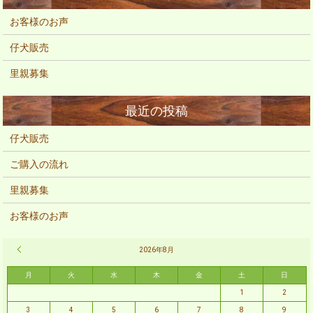
お客様のお声
仔犬販売
里親募集
仔犬販売
ご購入の流れ
里親募集
お客様のお声
« 2月
2026年8月
月
火
水
木
金
土
日
1
2
3
4
5
6
7
8
9