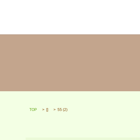
TOP
[]
55 (2)