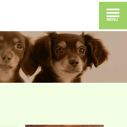
メ
MENU