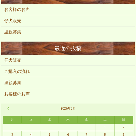
お客様のお声
仔犬販売
里親募集
仔犬販売
ご購入の流れ
里親募集
お客様のお声
« 2月
2026年8月
月
火
水
木
金
土
日
1
2
3
4
5
6
7
8
9