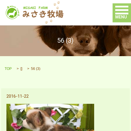
MENU
56 (3)
TOP
[]
56 (3)
2016-11-22