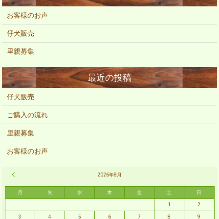
お客様のお声
仔犬販売
里親募集
仔犬販売
ご購入の流れ
里親募集
お客様のお声
« 2月
2026年8月
月
火
水
木
金
土
日
1
2
3
4
5
6
7
8
9