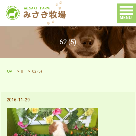
MENU
62 (5)
TOP
[]
62 (5)
2016-11-29