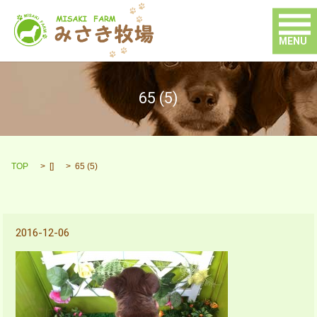
MENU
65 (5)
TOP
[]
65 (5)
2016-12-06