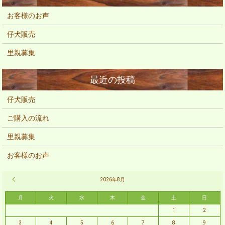
お客様のお声
仔犬販売
里親募集
仔犬販売
ご購入の流れ
里親募集
お客様のお声
« 2月
2026年8月
月
火
水
木
金
土
日
1
2
3
4
5
6
7
8
9