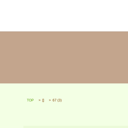
TOP
[]
67 (3)