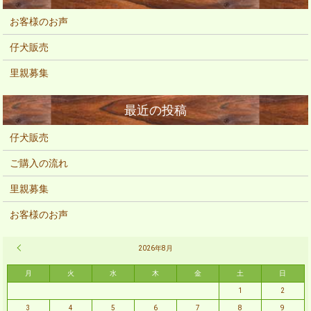
お客様のお声
仔犬販売
里親募集
仔犬販売
ご購入の流れ
里親募集
お客様のお声
« 2月
2026年8月
月
火
水
木
金
土
日
1
2
3
4
5
6
7
8
9