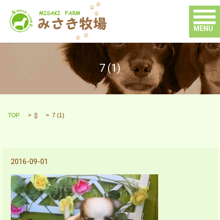
MENU
7 (1)
TOP
[]
7 (1)
2016-09-01