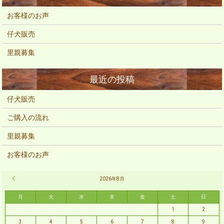
お客様のお声
仔犬販売
里親募集
仔犬販売
ご購入の流れ
里親募集
お客様のお声
« 2月
2026年8月
月
火
水
木
金
土
日
1
2
3
4
5
6
7
8
9