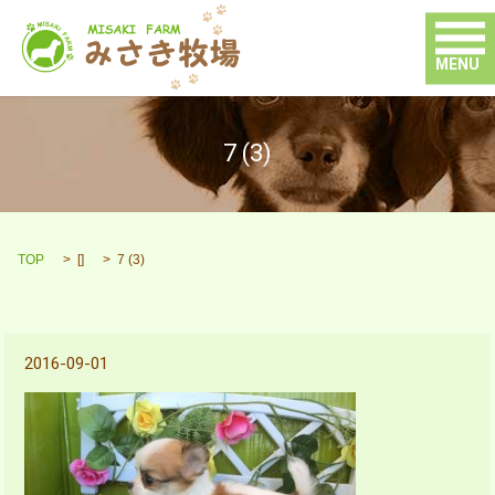
MENU
7 (3)
TOP
[]
7 (3)
2016-09-01