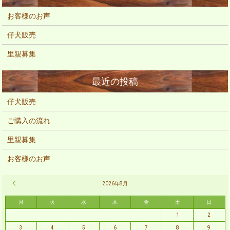
お客様のお声
仔犬販売
里親募集
仔犬販売
ご購入の流れ
里親募集
お客様のお声
« 2月
2026年8月
月
火
水
木
金
土
日
1
2
3
4
5
6
7
8
9