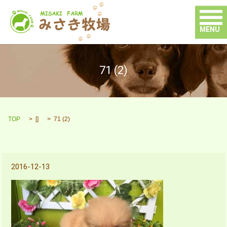
MENU
71 (2)
TOP
[]
71 (2)
2016-12-13