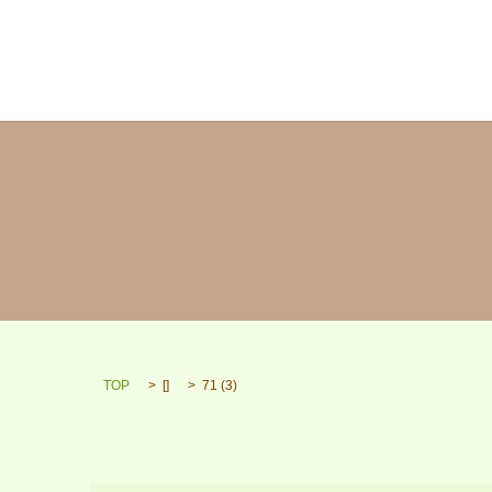
TOP
[]
71 (3)