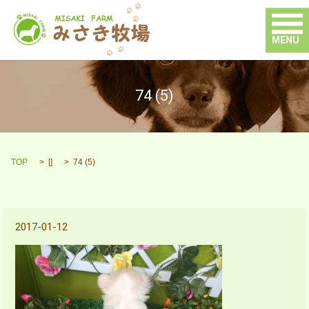
MENU
74 (5)
TOP
[]
74 (5)
2017-01-12