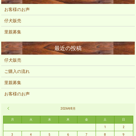
お客様のお声
仔犬販売
里親募集
仔犬販売
ご購入の流れ
里親募集
お客様のお声
« 2月
2026年8月
月
火
水
木
金
土
日
1
2
3
4
5
6
7
8
9