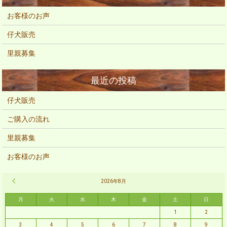
お客様のお声
仔犬販売
里親募集
仔犬販売
ご購入の流れ
里親募集
お客様のお声
« 2月
2026年8月
月
火
水
木
金
土
日
1
2
3
4
5
6
7
8
9