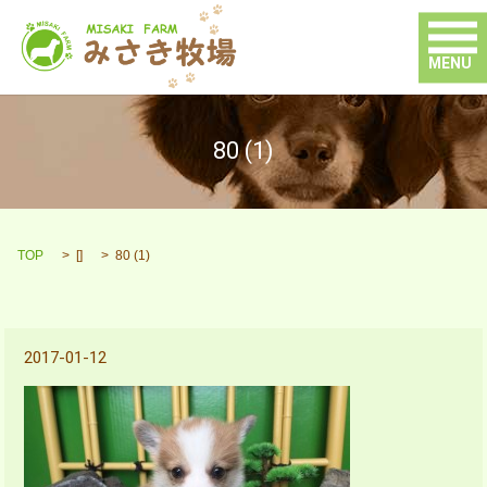
MENU
80 (1)
TOP
[]
80 (1)
2017-01-12