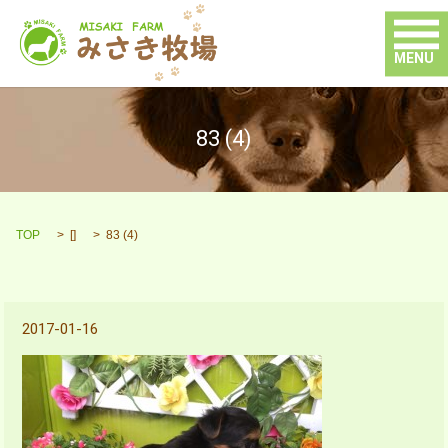
MENU
83 (4)
TOP
[]
83 (4)
2017-01-16