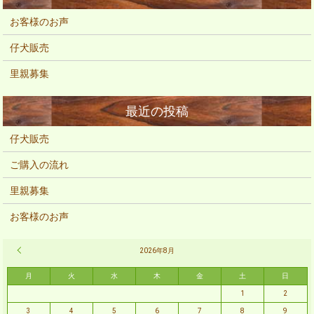
お客様のお声
仔犬販売
里親募集
仔犬販売
ご購入の流れ
里親募集
お客様のお声
« 2月
2026年8月
月
火
水
木
金
土
日
1
2
3
4
5
6
7
8
9