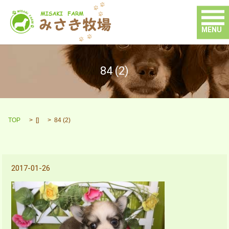
MENU
84 (2)
TOP
[]
84 (2)
2017-01-26