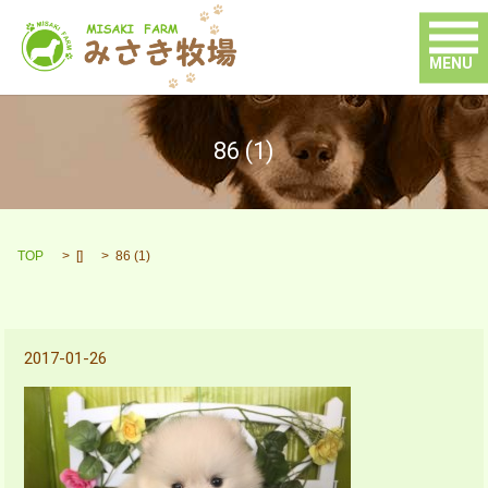
MENU
86 (1)
TOP
[]
86 (1)
2017-01-26