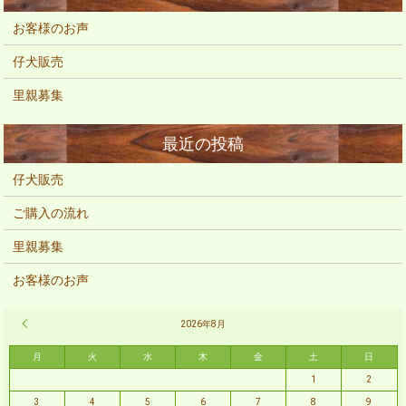
お客様のお声
仔犬販売
里親募集
仔犬販売
ご購入の流れ
里親募集
お客様のお声
« 2月
2026年8月
月
火
水
木
金
土
日
1
2
3
4
5
6
7
8
9