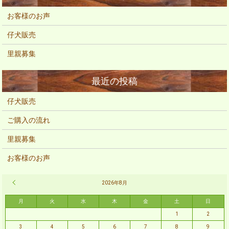
お客様のお声
仔犬販売
里親募集
仔犬販売
ご購入の流れ
里親募集
お客様のお声
« 2月
2026年8月
月
火
水
木
金
土
日
1
2
3
4
5
6
7
8
9