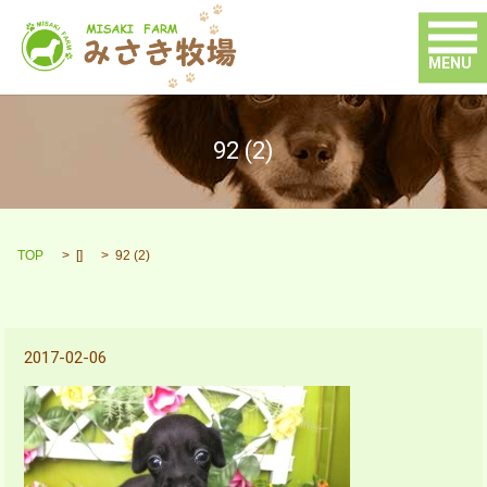
MENU
92 (2)
TOP
[]
92 (2)
2017-02-06