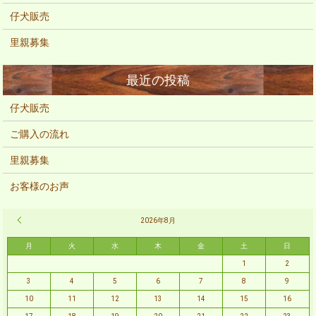
仔犬販売
里親募集
仔犬販売
ご購入の流れ
里親募集
お客様のお声
« 2月
2026年8月
月
火
水
木
金
土
日
1
2
3
4
5
6
7
8
9
10
11
12
13
14
15
16