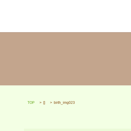
TOP
[]
birth_img023