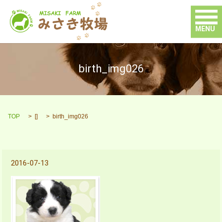
MENU
birth_img026
TOP
[]
birth_img026
2016-07-13