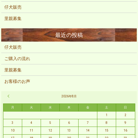
仔犬販売
里親募集
仔犬販売
ご購入の流れ
里親募集
お客様のお声
« 2月
2026年8月
月
火
水
木
金
土
日
1
2
3
4
5
6
7
8
9
10
11
12
13
14
15
16