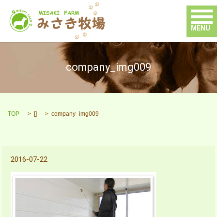
MENU
company_img009
TOP
[]
company_img009
2016-07-22