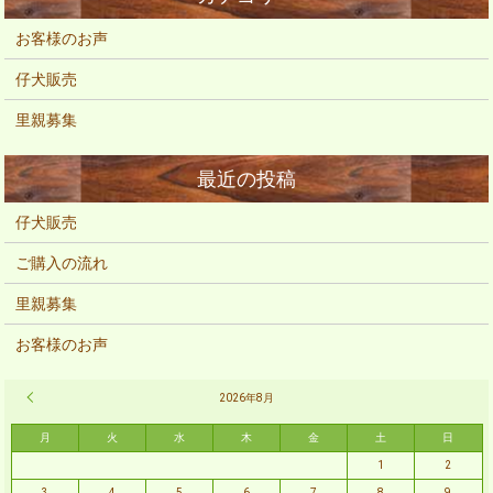
お客様のお声
仔犬販売
里親募集
仔犬販売
ご購入の流れ
里親募集
お客様のお声
« 2月
2026年8月
月
火
水
木
金
土
日
1
2
3
4
5
6
7
8
9