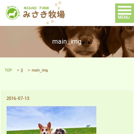
MENU
main_img
TOP
[]
main_img
2016-07-13