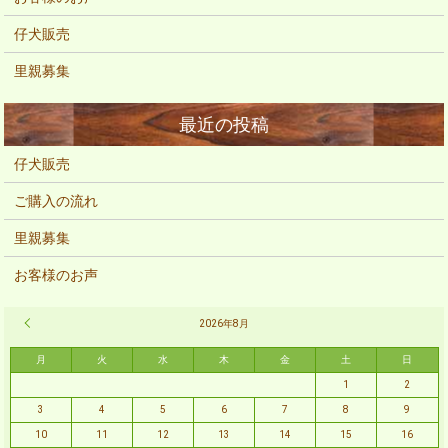
仔犬販売
里親募集
仔犬販売
ご購入の流れ
里親募集
お客様のお声
« 2月
2026年8月
月
火
水
木
金
土
日
1
2
3
4
5
6
7
8
9
10
11
12
13
14
15
16