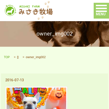
MENU
owner_img002
TOP
[]
owner_img002
2016-07-13