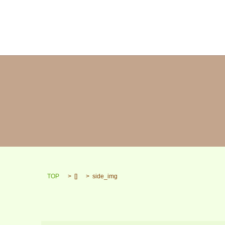
TOP
[]
side_img